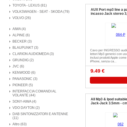
TOYOTA - LEXUS (81)
AUX Port mp3 line a p
VOLKSWAGEN - SEAT - SKODA (79)
incasso Jack stereo 
VOLVO (26)
AIWA (4)
ALPINE (6)
BECKER (3)
BLAUPUNKT (3)
Cavo per INGRESSO audio
CLARION AUDIOMEDA (3)
lettori Mp3 generici con usc
inclusi prodotti Apple come
GRUNDIG (2)
iPhone, senza ca...
JVC (6)
9.49 €
KENWOOD (6)
PANASONIC (3)
PIONEER (5)
INTERFACCIA COMANDI AL
VOLANTE (44)
All Mp3 & Ipod suitabl
SONY-AIWA (4)
Jack-Jack 3.5mm - c
VDO DAYTON (2)
DAB SINTONIZZATORI E ANTENNE
(11)
Altro (63)