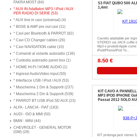
FAKRA MOST (84)
S3 FIAT QUBO 500 AL
1,4mt
* AUX IN Adattatori MP3 / iPod / AUX
PER RADIO DI SERIE (53)
* AUX line in cavi (universal) (4)
* BOSE & AMP pre out cavi (11)
* Cavi per Bluetooth & PARROT (82)
Cavetto adattabile per ing
* Cavi CD Changer cables (26)
STEREO via JACK cuffie di tu
Mp3 e prodotti Apple come
* Cavi NAVIGATION cable (10)
iPod/iPhone/iPod To...
* Comandi al volante autoradio (136)
8.50 €
* Custodia autoradio panel box (1)
* HOME HI-FI / HOME AUDIO (1)
* Ingressi AudioVideo input (50)
* Interfacce USB / iPod / AUX (53)
* Mascherina 1 Din & Supporti (237)
KIT CAVO A PANNELL
* Mascherina 2 Din & Supporti (539)
MP3 IPOD IPHONE Golf
Passat 2012 SOLO AU
* PARROT BT USB iPod SD AUX (23)
ALFA - LANCIA - FIAT (183)
AUDI - ISO & MMI (50)
BMW - MINI (44)
CHEVROLET - GENERAL MOTOR
(GM) (28)
KIT prolunga jack stereo 