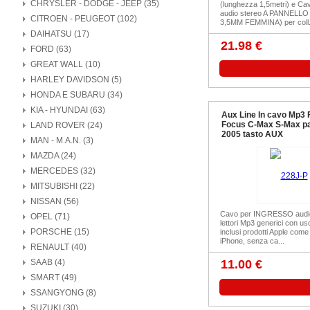
CHRYSLER - DODGE - JEEP (35)
(lunghezza 1,5metri) e Cav
audio stereo A PANNELLO
CITROEN - PEUGEOT (102)
3,5MM FEMMINA) per coll.
DAIHATSU (17)
21.98 €
FORD (63)
GREAT WALL (10)
HARLEY DAVIDSON (5)
HONDA E SUBARU (34)
KIA - HYUNDAI (63)
Aux Line In cavo Mp3 
Focus C-Max S-Max pa
LAND ROVER (24)
2005 tasto AUX
MAN - M.A.N. (3)
MAZDA (24)
MERCEDES (32)
MITSUBISHI (22)
NISSAN (56)
Cavo per INGRESSO audio
OPEL (71)
lettori Mp3 generici con usc
PORSCHE (15)
inclusi prodotti Apple come
iPhone, senza ca...
RENAULT (40)
SAAB (4)
11.00 €
SMART (49)
SSANGYONG (8)
SUZUKI (30)