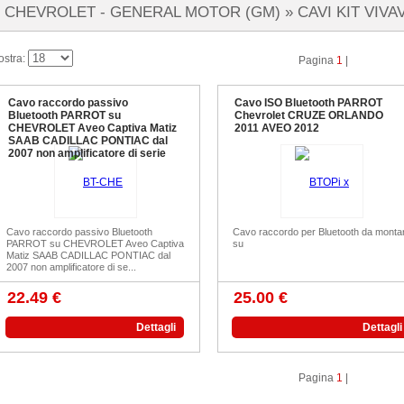
CHEVROLET - GENERAL MOTOR (GM) »
CAVI KIT VIV
ostra:
Pagina
1
|
Cavo raccordo passivo
Cavo ISO Bluetooth PARROT
Bluetooth PARROT su
Chevrolet CRUZE ORLANDO
CHEVROLET Aveo Captiva Matiz
2011 AVEO 2012
SAAB CADILLAC PONTIAC dal
2007 non amplificatore di serie
Cavo raccordo passivo Bluetooth
Cavo raccordo per Bluetooth da monta
PARROT su CHEVROLET Aveo Captiva
su
Matiz SAAB CADILLAC PONTIAC dal
2007 non amplificatore di se...
22.49 €
25.00 €
Dettagli
Dettagli
Pagina
1
|