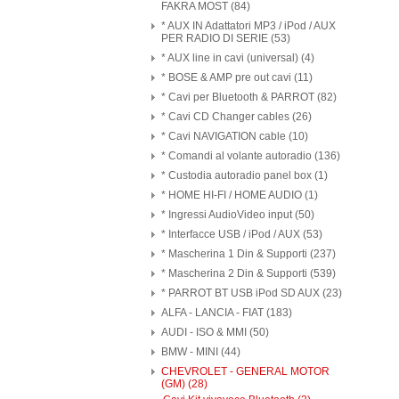
FAKRA MOST (84)
* AUX IN Adattatori MP3 / iPod / AUX
PER RADIO DI SERIE (53)
* AUX line in cavi (universal) (4)
* BOSE & AMP pre out cavi (11)
* Cavi per Bluetooth & PARROT (82)
* Cavi CD Changer cables (26)
* Cavi NAVIGATION cable (10)
* Comandi al volante autoradio (136)
* Custodia autoradio panel box (1)
* HOME HI-FI / HOME AUDIO (1)
* Ingressi AudioVideo input (50)
* Interfacce USB / iPod / AUX (53)
* Mascherina 1 Din & Supporti (237)
* Mascherina 2 Din & Supporti (539)
* PARROT BT USB iPod SD AUX (23)
ALFA - LANCIA - FIAT (183)
AUDI - ISO & MMI (50)
BMW - MINI (44)
CHEVROLET - GENERAL MOTOR
(GM) (28)