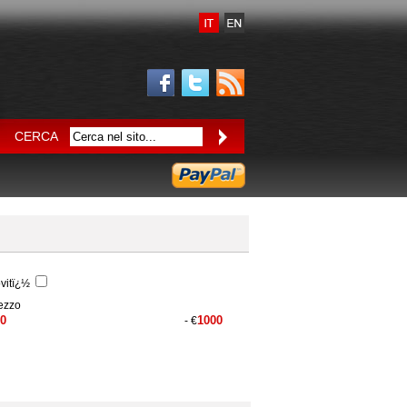
CERCA
vitï¿½
ezzo
- €