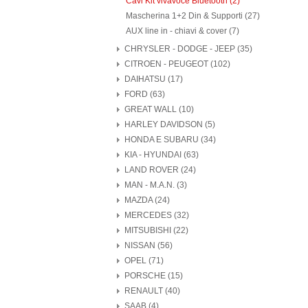
Cavi Kit vivavoce Bluetooth (2)
Mascherina 1+2 Din & Supporti (27)
AUX line in - chiavi & cover (7)
CHRYSLER - DODGE - JEEP (35)
CITROEN - PEUGEOT (102)
DAIHATSU (17)
FORD (63)
GREAT WALL (10)
HARLEY DAVIDSON (5)
HONDA E SUBARU (34)
KIA - HYUNDAI (63)
LAND ROVER (24)
MAN - M.A.N. (3)
MAZDA (24)
MERCEDES (32)
MITSUBISHI (22)
NISSAN (56)
OPEL (71)
PORSCHE (15)
RENAULT (40)
SAAB (4)