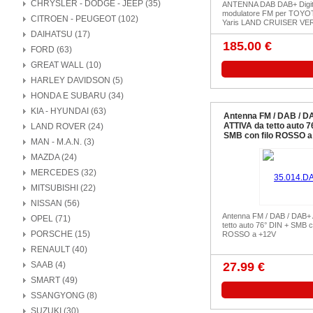
CHRYSLER - DODGE - JEEP (35)
ANTENNA DAB DAB+ Digit
modulatore FM per TOYOT
CITROEN - PEUGEOT (102)
Yaris LAND CRUISER VER
DAIHATSU (17)
185.00 €
FORD (63)
GREAT WALL (10)
HARLEY DAVIDSON (5)
HONDA E SUBARU (34)
KIA - HYUNDAI (63)
Antenna FM / DAB / D
ATTIVA da tetto auto 7
LAND ROVER (24)
SMB con filo ROSSO a
MAN - M.A.N. (3)
MAZDA (24)
MERCEDES (32)
MITSUBISHI (22)
NISSAN (56)
Antenna FM / DAB / DAB+
OPEL (71)
tetto auto 76° DIN + SMB co
PORSCHE (15)
ROSSO a +12V
RENAULT (40)
SAAB (4)
27.99 €
SMART (49)
SSANGYONG (8)
SUZUKI (30)