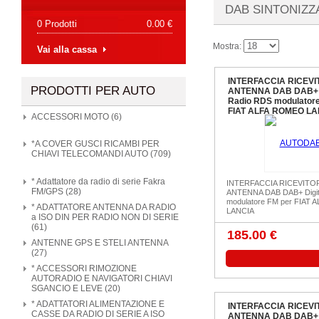
DAB SINTONIZZ
0 Prodotti
0.00 €
Mostra:
Vai alla cassa
INTERFACCIA RICEVI
PRODOTTI PER AUTO
ANTENNA DAB DAB+ D
Radio RDS modulatore
FIAT ALFA ROMEO LA
ACCESSORI MOTO (6)
*A COVER GUSCI RICAMBI PER
CHIAVI TELECOMANDI AUTO (709)
* Adattatore da radio di serie Fakra
INTERFACCIA RICEVITO
FM/GPS (28)
ANTENNA DAB DAB+ Digit
modulatore FM per FIAT
* ADATTATORE ANTENNA DA RADIO
LANCIA
a ISO DIN PER RADIO NON DI SERIE
(61)
185.00 €
ANTENNE GPS E STELI ANTENNA
(27)
* ACCESSORI RIMOZIONE
AUTORADIO E NAVIGATORI CHIAVI
SGANCIO E LEVE (20)
* ADATTATORI ALIMENTAZIONE E
INTERFACCIA RICEVI
CASSE DA RADIO DI SERIE A ISO
ANTENNA DAB DAB+ D