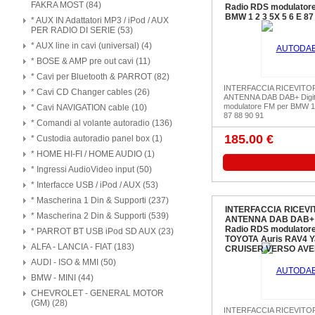
FAKRA MOST (84)
Radio RDS modulatore
BMW 1 2 3 5X 5 6 E 87
* AUX IN Adattatori MP3 / iPod / AUX
PER RADIO DI SERIE (53)
* AUX line in cavi (universal) (4)
* BOSE & AMP pre out cavi (11)
* Cavi per Bluetooth & PARROT (82)
INTERFACCIA RICEVITO
* Cavi CD Changer cables (26)
ANTENNA DAB DAB+ Digit
modulatore FM per BMW 1 
* Cavi NAVIGATION cable (10)
87 88 90 91
* Comandi al volante autoradio (136)
185.00 €
* Custodia autoradio panel box (1)
* HOME HI-FI / HOME AUDIO (1)
* Ingressi AudioVideo input (50)
* Interfacce USB / iPod / AUX (53)
* Mascherina 1 Din & Supporti (237)
INTERFACCIA RICEVI
* Mascherina 2 Din & Supporti (539)
ANTENNA DAB DAB+ D
Radio RDS modulatore
* PARROT BT USB iPod SD AUX (23)
TOYOTA Auris RAV4 Y
ALFA - LANCIA - FIAT (183)
CRUISER VERSO AVE
AUDI - ISO & MMI (50)
BMW - MINI (44)
CHEVROLET - GENERAL MOTOR
(GM) (28)
INTERFACCIA RICEVITO