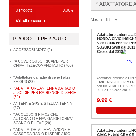
* ADATTATORE A
0 Prodotti
0.00 €
Mostra:
Vai alla cassa
Adattatore antenna a 
PRODOTTI PER AUTO
HONDA CIVIC INSIGHT
V dal 2006 con filo R
SUZUKI Swift dal 2011
ACCESSORI MOTO (6)
Cross dal 2013
*A COVER GUSCI RICAMBI PER
CHIAVI TELECOMANDI AUTO (709)
* Adattatore da radio di serie Fakra
Adattatore antenna a DIN
FM/GPS (28)
CIVIC INSIGHT CR-V FR-V
con filo REMOTE e SUZUKI
* ADATTATORE ANTENNA DA RADIO
2011 e SX Cross dal 20...
a ISO DIN PER RADIO NON DI SERIE
(61)
9.99 €
ANTENNE GPS E STELI ANTENNA
(27)
* ACCESSORI RIMOZIONE
AUTORADIO E NAVIGATORI CHIAVI
SGANCIO E LEVE (20)
* ADATTATORI ALIMENTAZIONE E
Adattatore antenna 
CASSE DA RADIO DI SERIE A ISO
CIVIC Hybrid CRV CR