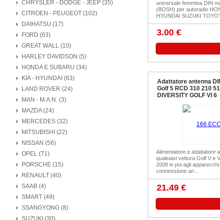
CHRYSLER - DODGE - JEEP (35)
universale femmina DIN m
(BOSH) per autoradio HO
CITROEN - PEUGEOT (102)
HYUNDAI SUZUKI TOYOTA
DAIHATSU (17)
3.00 €
FORD (63)
GREAT WALL (10)
HARLEY DAVIDSON (5)
HONDA E SUBARU (34)
KIA - HYUNDAI (63)
Adattatore antenna DI
Golf 5 RCD 310 210 5
LAND ROVER (24)
DIVERSITY GOLF VI 6
MAN - M.A.N. (3)
MAZDA (24)
MERCEDES (32)
MITSUBISHI (22)
NISSAN (56)
Alimentatore e adattatore 
OPEL (71)
qualsiasi vettura Golf V e
PORSCHE (15)
2008 in poi agli apparecchi
connessione an...
RENAULT (40)
SAAB (4)
21.49 €
SMART (49)
SSANGYONG (8)
SUZUKI (30)