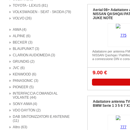
TOYOTA - LEXUS (81)
Aerial 08> Adattatore
VOLKSWAGEN - SEAT - SKODA (79)
NISSAN QASHQAI PA
JUKE NOTE
VOLVO (26)
AIWA (4)
ALPINE (6)
BECKER (3)
BLAUPUNKT (3)
Adattatore per antenna FM
CLARION AUDIOMEDA (3)
NISSAN Qashqai / Pathfind
a connessione DIN e con
GRUNDIG (2)
JVC (6)
9.00 €
KENWOOD (6)
PANASONIC (3)
PIONEER (5)
INTERFACCIA COMANDI AL
VOLANTE (44)
Adattatore antenna TV
SONY-AIWA (4)
BMW Serie 1 3 5 6 7 X
VDO DAYTON (2)
DAB SINTONIZZATORI E ANTENNE
(11)
Altro (63)