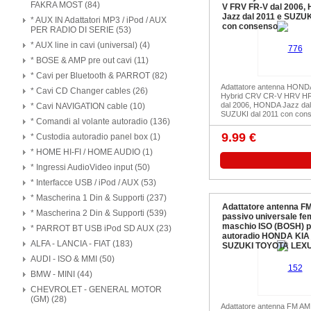
FAKRA MOST (84)
V FRV FR-V dal 2006
Jazz dal 2011 e SUZUK
* AUX IN Adattatori MP3 / iPod / AUX
con consenso
PER RADIO DI SERIE (53)
* AUX line in cavi (universal) (4)
* BOSE & AMP pre out cavi (11)
* Cavi per Bluetooth & PARROT (82)
Adattatore antenna HOND
* Cavi CD Changer cables (26)
Hybrid CRV CR-V HRV H
dal 2006, HONDA Jazz dal
* Cavi NAVIGATION cable (10)
SUZUKI dal 2011 con con
* Comandi al volante autoradio (136)
9.99 €
* Custodia autoradio panel box (1)
* HOME HI-FI / HOME AUDIO (1)
* Ingressi AudioVideo input (50)
* Interfacce USB / iPod / AUX (53)
* Mascherina 1 Din & Supporti (237)
Adattatore antenna F
* Mascherina 2 Din & Supporti (539)
passivo universale f
maschio ISO (BOSH) p
* PARROT BT USB iPod SD AUX (23)
autoradio HONDA KI
ALFA - LANCIA - FIAT (183)
SUZUKI TOYOTA LEX
AUDI - ISO & MMI (50)
BMW - MINI (44)
CHEVROLET - GENERAL MOTOR
(GM) (28)
Adattatore antenna FM AM