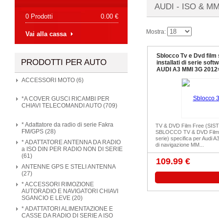
AUDI - ISO & MM
0 Prodotti
0.00 €
Mostra:
Vai alla cassa
Sblocco Tv e Dvd film
PRODOTTI PER AUTO
installati di serie sof
AUDI A3 MMI 3G 2012
ACCESSORI MOTO (6)
*A COVER GUSCI RICAMBI PER
CHIAVI TELECOMANDI AUTO (709)
* Adattatore da radio di serie Fakra
TV & DVD Film Free (SIS
FM/GPS (28)
SBLOCCO TV & DVD Film ins
serie) specifica per Audi 
* ADATTATORE ANTENNA DA RADIO
di navigazione MM...
a ISO DIN PER RADIO NON DI SERIE
(61)
109.99 €
ANTENNE GPS E STELI ANTENNA
(27)
* ACCESSORI RIMOZIONE
AUTORADIO E NAVIGATORI CHIAVI
SGANCIO E LEVE (20)
* ADATTATORI ALIMENTAZIONE E
CASSE DA RADIO DI SERIE A ISO