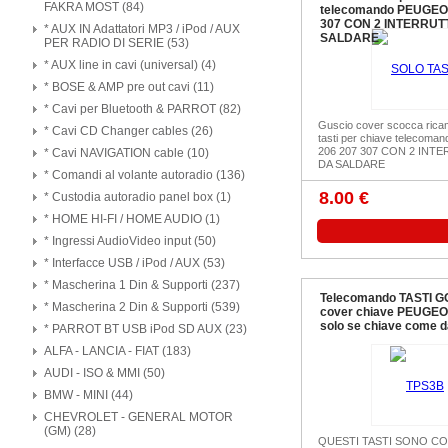
FAKRA MOST (84)
telecomando PEUGEO
307 CON 2 INTERRUT
* AUX IN Adattatori MP3 / iPod / AUX
SALDARE
PER RADIO DI SERIE (53)
* AUX line in cavi (universal) (4)
* BOSE & AMP pre out cavi (11)
* Cavi per Bluetooth & PARROT (82)
Guscio cover scocca ricam
* Cavi CD Changer cables (26)
tasti per chiave teleco
206 207 307 CON 2 INT
* Cavi NAVIGATION cable (10)
DA SALDARE
* Comandi al volante autoradio (136)
8.00 €
* Custodia autoradio panel box (1)
* HOME HI-FI / HOME AUDIO (1)
* Ingressi AudioVideo input (50)
* Interfacce USB / iPod / AUX (53)
* Mascherina 1 Din & Supporti (237)
Telecomando TASTI 
* Mascherina 2 Din & Supporti (539)
cover chiave PEUGEO
solo se chiave come d
* PARROT BT USB iPod SD AUX (23)
ALFA - LANCIA - FIAT (183)
AUDI - ISO & MMI (50)
BMW - MINI (44)
CHEVROLET - GENERAL MOTOR
(GM) (28)
QUESTI TASTI SONO CO