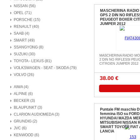
NISSAN (56)
MASCHERINA RADIO
OPEL (71)
GPS 2 DIN NO RIFLES
PEUGEOT BOXER CI
PORSCHE (15)
JUMPER 2012
RENAULT (40)
SAAB (4)
SMART (49)
SSANGYONG (8)
SUZUKI (30)
MASCHERINA RADIO MO
2 DIN NO RIFLESSI PE
TOYOTA - LEXUS (81)
CITROEN JUMPER 2012
VOLKSWAGEN - SEAT - SKODA (79)
VOLVO (26)
38.00 €
AIWA (4)
ALPINE (6)
BECKER (3)
BLAUPUNKT (3)
Puntale FM maschio D
femmina ISO su FORD
CLARION AUDIOMEDA (3)
HYUNDAI MAZDA ME
GRUNDIG (2)
MITSUBISHI NISSAN
SMART TOYOTA FIAT 
JVC (6)
LANCIA
KENWOOD (6)