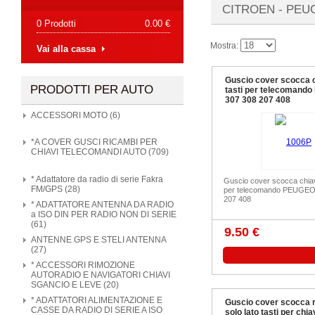
CITROEN - PEU
0 Prodotti
0.00 €
Mostra:
Vai alla cassa
Guscio cover scocca c
PRODOTTI PER AUTO
tasti per telecomand
307 308 207 408
ACCESSORI MOTO (6)
*A COVER GUSCI RICAMBI PER
CHIAVI TELECOMANDI AUTO (709)
* Adattatore da radio di serie Fakra
Guscio cover scocca chiav
FM/GPS (28)
per telecomando PEUGEO
207 408
* ADATTATORE ANTENNA DA RADIO
a ISO DIN PER RADIO NON DI SERIE
(61)
9.50 €
ANTENNE GPS E STELI ANTENNA
(27)
* ACCESSORI RIMOZIONE
AUTORADIO E NAVIGATORI CHIAVI
SGANCIO E LEVE (20)
* ADATTATORI ALIMENTAZIONE E
Guscio cover scocca 
CASSE DA RADIO DI SERIE A ISO
solo lato tasti per chi