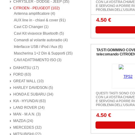
CHRYSLER - DODGE - JEEP (35)
CON LA VOSTRA CHIAVE
E SERVONO A PORRE RI
CITROEN - PEUGEOT (102)
PROBLEMA DELL'USURA D
Antenna amplificatore (4)
4.50 €
AUX line in - chiavi & cover (91)
Cavi CD Changer (1)
Cavi Kit vivavoce Bluetooth (5)
Comandi al volante autoradio (4)
Interfacce USB / iPod / Aux (6)
TASTI GOMMINO COVE
Mascherina 1+2 Din & Supporti (35)
telecomando CITROE
CAVI ADATTAMENTO ISO (3)
DAIHATSU (17)
FORD (63)
GREAT WALL (10)
HARLEY DAVIDSON (5)
QUESTI TASTI SONO CO
HONDA E SUBARU (34)
CON LA VOSTRA CHIAVE
KIA - HYUNDAI (63)
E SERVONO A PORRE RI
PROBLEMA DELL'USURA D
LAND ROVER (24)
MAN - M.A.N. (3)
4.50 €
MAZDA (24)
MERCEDES (32)
MITSUBISHI (22)