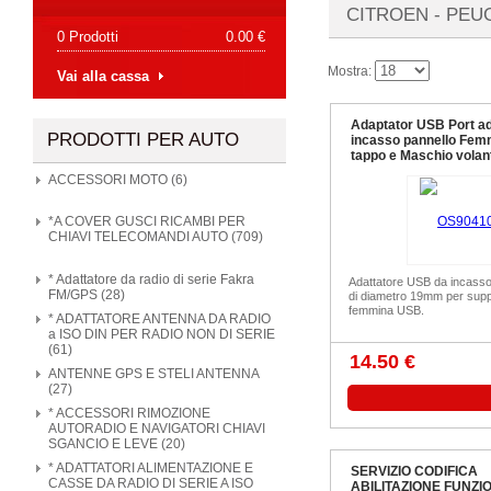
CITROEN - PEU
0 Prodotti
0.00 €
Mostra:
Vai alla cassa
Adaptator USB Port ad
PRODOTTI PER AUTO
incasso pannello Fem
tappo e Maschio volan
ACCESSORI MOTO (6)
*A COVER GUSCI RICAMBI PER
CHIAVI TELECOMANDI AUTO (709)
* Adattatore da radio di serie Fakra
Adattatore USB da incass
FM/GPS (28)
di diametro 19mm per supp
femmina USB.
* ADATTATORE ANTENNA DA RADIO
a ISO DIN PER RADIO NON DI SERIE
(61)
14.50 €
ANTENNE GPS E STELI ANTENNA
(27)
* ACCESSORI RIMOZIONE
AUTORADIO E NAVIGATORI CHIAVI
SGANCIO E LEVE (20)
* ADATTATORI ALIMENTAZIONE E
SERVIZIO CODIFICA
CASSE DA RADIO DI SERIE A ISO
ABILITAZIONE FUNZI