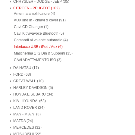
CHRYSLER - DODGE - JEEP (35)
CITROEN - PEUGEOT (102)
Antenna amplificatore (4)
AUX line in - chiavi & cover (91)
Cavi CD Changer (1)
Cavi Kit vivavoce Bluetooth (5)
Comandi al volante autoradio (4)
Interfacce USB / iPod / Aux (6)
Mascherina 1+2 Din & Supporti (35)
CAVI ADATTAMENTO ISO (3)
DAIHATSU (17)
FORD (63)
GREAT WALL (10)
HARLEY DAVIDSON (5)
HONDA E SUBARU (34)
KIA - HYUNDAI (63)
LAND ROVER (24)
MAN - M.A.N. (3)
MAZDA (24)
MERCEDES (32)
MITSUBISHI (22)