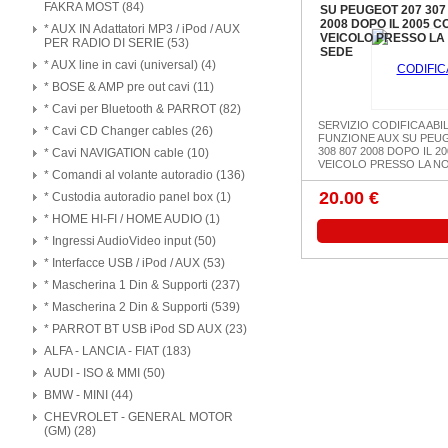
FAKRA MOST (84)
SU PEUGEOT 207 307 
2008 DOPO IL 2005 C
* AUX IN Adattatori MP3 / iPod / AUX
VEICOLO PRESSO LA
PER RADIO DI SERIE (53)
SEDE
* AUX line in cavi (universal) (4)
* BOSE & AMP pre out cavi (11)
* Cavi per Bluetooth & PARROT (82)
SERVIZIO CODIFICA ABI
* Cavi CD Changer cables (26)
FUNZIONE AUX SU PEUG
308 807 2008 DOPO IL 2
* Cavi NAVIGATION cable (10)
VEICOLO PRESSO LA N
* Comandi al volante autoradio (136)
20.00 €
* Custodia autoradio panel box (1)
* HOME HI-FI / HOME AUDIO (1)
* Ingressi AudioVideo input (50)
* Interfacce USB / iPod / AUX (53)
* Mascherina 1 Din & Supporti (237)
* Mascherina 2 Din & Supporti (539)
* PARROT BT USB iPod SD AUX (23)
ALFA - LANCIA - FIAT (183)
AUDI - ISO & MMI (50)
BMW - MINI (44)
CHEVROLET - GENERAL MOTOR
(GM) (28)