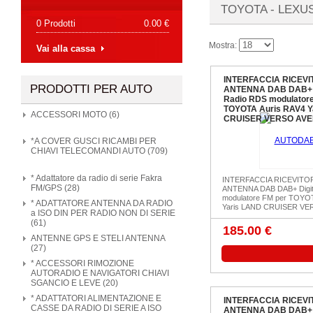
TOYOTA - LEXU
0 Prodotti
0.00 €
Mostra:
Vai alla cassa
INTERFACCIA RICEVI
PRODOTTI PER AUTO
ANTENNA DAB DAB+ D
Radio RDS modulatore
TOYOTA Auris RAV4 Y
ACCESSORI MOTO (6)
CRUISER VERSO AVE
*A COVER GUSCI RICAMBI PER
CHIAVI TELECOMANDI AUTO (709)
* Adattatore da radio di serie Fakra
INTERFACCIA RICEVITO
FM/GPS (28)
ANTENNA DAB DAB+ Digit
modulatore FM per TOYOT
* ADATTATORE ANTENNA DA RADIO
Yaris LAND CRUISER VER
a ISO DIN PER RADIO NON DI SERIE
(61)
185.00 €
ANTENNE GPS E STELI ANTENNA
(27)
* ACCESSORI RIMOZIONE
AUTORADIO E NAVIGATORI CHIAVI
SGANCIO E LEVE (20)
* ADATTATORI ALIMENTAZIONE E
INTERFACCIA RICEVI
CASSE DA RADIO DI SERIE A ISO
ANTENNA DAB DAB+ D