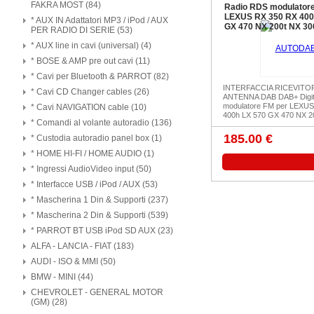
FAKRA MOST (84)
Radio RDS modulatore
LEXUS RX 350 RX 400
* AUX IN Adattatori MP3 / iPod / AUX
GX 470 NX 200t NX 30
PER RADIO DI SERIE (53)
* AUX line in cavi (universal) (4)
* BOSE & AMP pre out cavi (11)
* Cavi per Bluetooth & PARROT (82)
INTERFACCIA RICEVITO
* Cavi CD Changer cables (26)
ANTENNA DAB DAB+ Digit
modulatore FM per LEXU
* Cavi NAVIGATION cable (10)
400h LX 570 GX 470 NX 20
* Comandi al volante autoradio (136)
185.00 €
* Custodia autoradio panel box (1)
* HOME HI-FI / HOME AUDIO (1)
* Ingressi AudioVideo input (50)
* Interfacce USB / iPod / AUX (53)
* Mascherina 1 Din & Supporti (237)
* Mascherina 2 Din & Supporti (539)
* PARROT BT USB iPod SD AUX (23)
ALFA - LANCIA - FIAT (183)
AUDI - ISO & MMI (50)
BMW - MINI (44)
CHEVROLET - GENERAL MOTOR
(GM) (28)