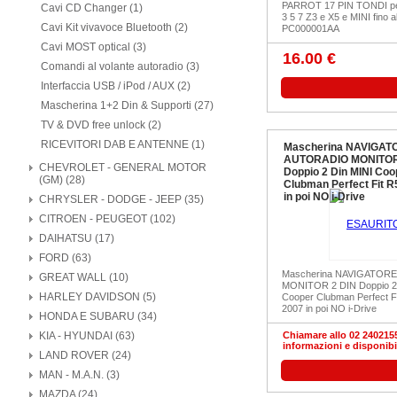
PARROT 17 PIN TONDI pe
Cavi CD Changer (1)
3 5 7 Z3 e X5 e MINI fino al
Cavi Kit vivavoce Bluetooth (2)
PC000001AA
Cavi MOST optical (3)
16.00 €
Comandi al volante autoradio (3)
Interfaccia USB / iPod / AUX (2)
Mascherina 1+2 Din & Supporti (27)
TV & DVD free unlock (2)
RICEVITORI DAB E ANTENNE (1)
Mascherina NAVIGAT
AUTORADIO MONITOR
CHEVROLET - GENERAL MOTOR
Doppio 2 Din MINI Coo
(GM) (28)
Clubman Perfect Fit R
in poi NO i-Drive
CHRYSLER - DODGE - JEEP (35)
CITROEN - PEUGEOT (102)
DAIHATSU (17)
FORD (63)
Mascherina NAVIGATOR
GREAT WALL (10)
MONITOR 2 DIN Doppio 2 
HARLEY DAVIDSON (5)
Cooper Clubman Perfect Fi
2007 in poi NO i-Drive
HONDA E SUBARU (34)
KIA - HYUNDAI (63)
Chiamare allo 02 2402155
informazioni e disponibi
LAND ROVER (24)
MAN - M.A.N. (3)
MAZDA (24)