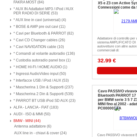
FAKRA MOST (84)
X5 e Z3 con Active Sy
Connessioni come da 
* AUX IN Adattatori MP3 / iPod / AUX
PER RADIO DI SERIE (53)
* AUX line in cavi (universal) (4)
* BOSE & AMP pre out cavi (11)
* Cavi per Bluetooth & PARROT (82)
Adattatore di controllo per ut
* Cavi CD Changer cables (26)
sistema AMPLIFICATO DI 
autovetture con altre autor
* Cavi NAVIGATION cable (10)
commerciali di:
* Comandi al volante autoradio (136)
32.99 €
* Custodia autoradio panel box (1)
* HOME HI-FI / HOME AUDIO (1)
* Ingressi AudioVideo input (50)
* Interfacce USB / iPod / AUX (53)
* Mascherina 1 Din & Supporti (237)
Cavo PASSIVO vivavo
* Mascherina 2 Din & Supporti (539)
Bluetooth PARROT 17
per BMW serie 3 5 7 Z
* PARROT BT USB iPod SD AUX (23)
MINI fino al 2002 - adat
ALFA - LANCIA - FIAT (183)
PC000001AA
AUDI - ISO & MMI (50)
BMW - MINI (44)
Antenna adattatore (6)
AUX line in - chiavi & cover (24)
Cavo PASSIVO vivavoce B