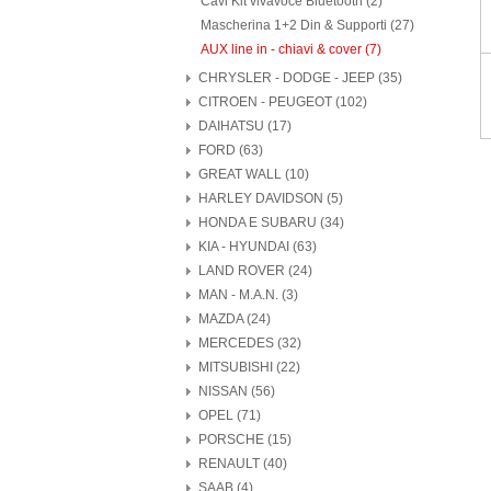
Cavi Kit vivavoce Bluetooth (2)
Mascherina 1+2 Din & Supporti (27)
AUX line in - chiavi & cover (7)
CHRYSLER - DODGE - JEEP (35)
CITROEN - PEUGEOT (102)
DAIHATSU (17)
FORD (63)
GREAT WALL (10)
HARLEY DAVIDSON (5)
HONDA E SUBARU (34)
KIA - HYUNDAI (63)
LAND ROVER (24)
MAN - M.A.N. (3)
MAZDA (24)
MERCEDES (32)
MITSUBISHI (22)
NISSAN (56)
OPEL (71)
PORSCHE (15)
RENAULT (40)
SAAB (4)