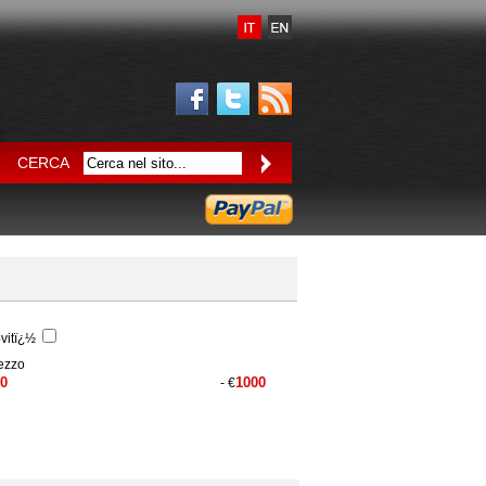
CERCA
vitï¿½
ezzo
- €