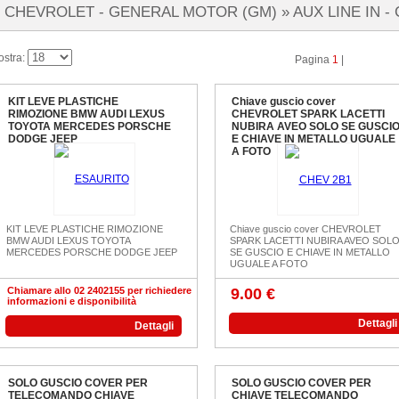
CHEVROLET - GENERAL MOTOR (GM) »
AUX LINE IN -
ostra:
Pagina
1
|
KIT LEVE PLASTICHE
Chiave guscio cover
RIMOZIONE BMW AUDI LEXUS
CHEVROLET SPARK LACETTI
TOYOTA MERCEDES PORSCHE
NUBIRA AVEO SOLO SE GUSCI
DODGE JEEP
E CHIAVE IN METALLO UGUALE
A FOTO
KIT LEVE PLASTICHE RIMOZIONE
Chiave guscio cover CHEVROLET
BMW AUDI LEXUS TOYOTA
SPARK LACETTI NUBIRA AVEO SOL
MERCEDES PORSCHE DODGE JEEP
SE GUSCIO E CHIAVE IN METALLO
UGUALE A FOTO
Chiamare allo 02 2402155 per richiedere
9.00 €
informazioni e disponibilità
Dettagli
Dettagli
SOLO GUSCIO COVER PER
SOLO GUSCIO COVER PER
TELECOMANDO CHIAVE
CHIAVE TELECOMANDO