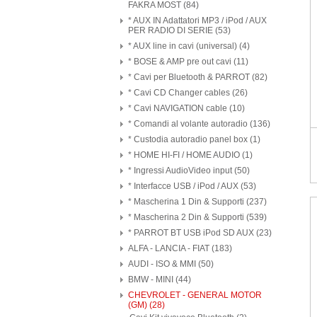
FAKRA MOST (84)
* AUX IN Adattatori MP3 / iPod / AUX
PER RADIO DI SERIE (53)
* AUX line in cavi (universal) (4)
* BOSE & AMP pre out cavi (11)
* Cavi per Bluetooth & PARROT (82)
* Cavi CD Changer cables (26)
* Cavi NAVIGATION cable (10)
* Comandi al volante autoradio (136)
* Custodia autoradio panel box (1)
* HOME HI-FI / HOME AUDIO (1)
* Ingressi AudioVideo input (50)
* Interfacce USB / iPod / AUX (53)
* Mascherina 1 Din & Supporti (237)
* Mascherina 2 Din & Supporti (539)
* PARROT BT USB iPod SD AUX (23)
ALFA - LANCIA - FIAT (183)
AUDI - ISO & MMI (50)
BMW - MINI (44)
CHEVROLET - GENERAL MOTOR
(GM) (28)